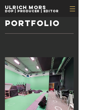
Ulrich Mors
Dop | Producer | EDitor
Portfolio