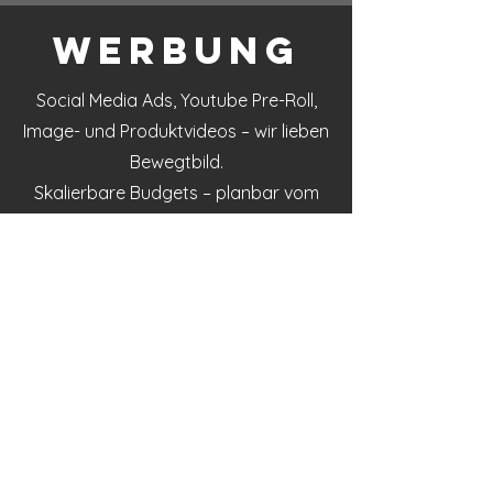
Werbung
Social Media Ads, Youtube Pre-Roll,
Image- und Produktvideos – wir lieben
Bewegtbild.
Skalierbare Budgets – planbar vom
Anfang bis zum Ende der Produktion.
Office
Horn-Hülsberger Str. 9
59387 Ascheberg
Postproduktion
Berliner Platz 8-10
48143 Münster
www.rgblounge.de