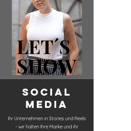
LET´S
LET´S
SHOW
SHOW
Social
Media
Ihr Unternehmen in Stories und Reels
- wir halten Ihre Marke und ihr