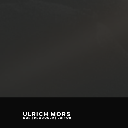
Ulrich Mors
DoP | ProdUCER | EDitor