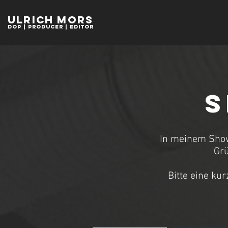
Ulrich Mors
Dop | Producer | EDitor
S
In meinem Showr
Grü
Bitte eine ku