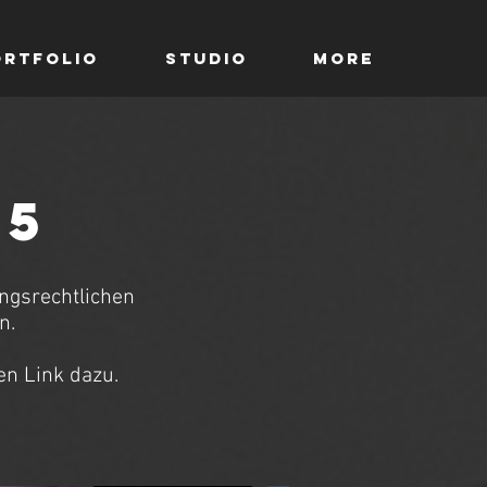
ortfolio
Studio
More
25
ungsrechtlichen
nn.
en Link dazu.